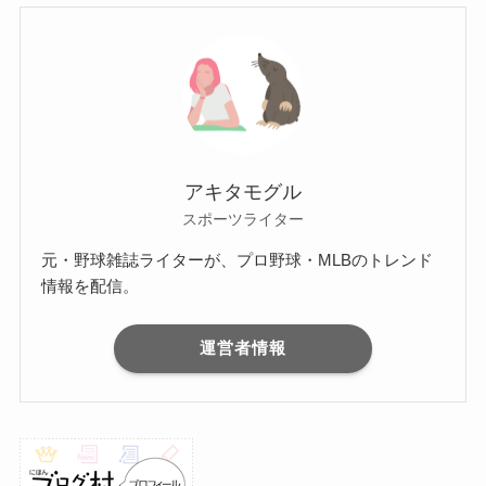
アキタモグル
スポーツライター
元・野球雑誌ライターが、プロ野球・MLBのトレンド
情報を配信。
運営者情報