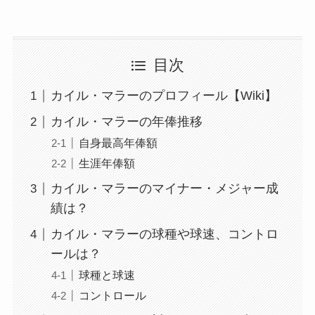
目次
カイル・マラーのプロフィール【Wiki】
カイル・マラーの年俸推移
自身最高年俸額
生涯年俸額
カイル・マラーのマイナー・メジャー成
績は？
カイル・マラーの球種や球速、コントロ
ールは？
球種と球速
コントロール