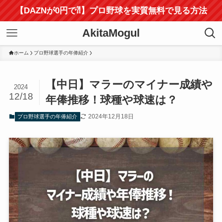
【DAZNが0円で⁈】プロ野球を実質無料で見る方法
AkitaMogul
ホーム
プロ野球選手の年俸紹介
【中日】マラーのマイナー成績や
2024
12/18
年俸推移！球種や球速は？
2024年12月18日
プロ野球選手の年俸紹介