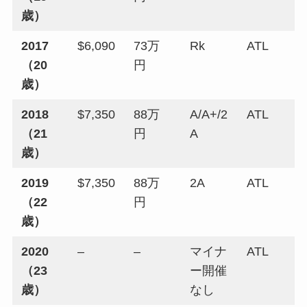
歳）
2017
$6,090
73万
Rk
ATL
（20
円
歳）
2018
$7,350
88万
A/A+/2
ATL
（21
円
A
歳）
2019
$7,350
88万
2A
ATL
（22
円
歳）
2020
–
–
マイナ
ATL
（23
ー開催
歳）
なし