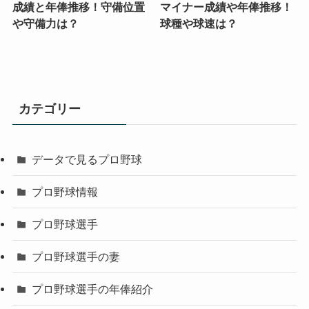
成績と年俸推移！守備位置
マイナー成績や年俸推移！
や守備力は？
球種や球速は？
カテゴリー
データで見るプロ野球
プロ野球情報
プロ野球選手
プロ野球選手の妻
プロ野球選手の年俸紹介