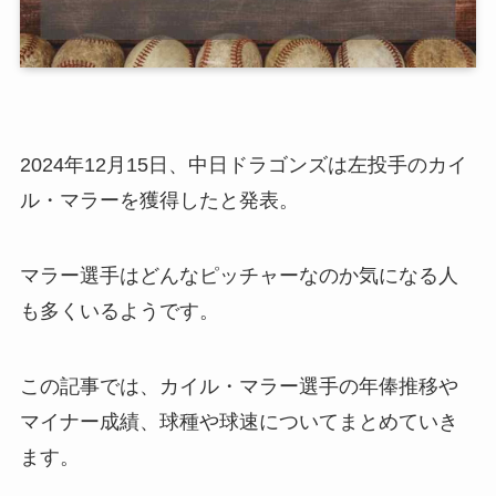
2024年12月15日、中日ドラゴンズは左投手のカイ
ル・マラーを獲得したと発表。
マラー選手はどんなピッチャーなのか気になる人
も多くいるようです。
この記事では、カイル・マラー選手の年俸推移や
マイナー成績、球種や球速についてまとめていき
ます。