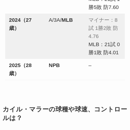
勝5敗 防7.60
2024（27
A/3A/
MLB
マイナー：8
歳）
試 1勝2敗 防
4.76
MLB：21試 0
勝1敗 防4.01
2025（28
NPB
–
歳）
カイル・マラーの球種や球速、コントロー
ルは？