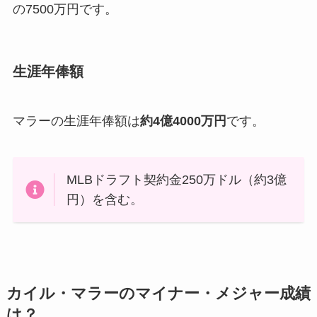
の7500万円です。
生涯年俸額
マラーの生涯年俸額は
約4億4000万円
です。
MLBドラフト契約金250万ドル（約3億
円）を含む。
カイル・マラーのマイナー・メジャー成績
は？