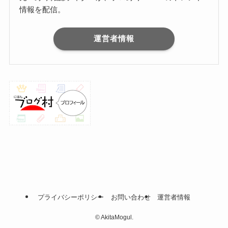
情報を配信。
運営者情報
プライバシーポリシー
お問い合わせ
運営者情報
©
AkitaMogul.