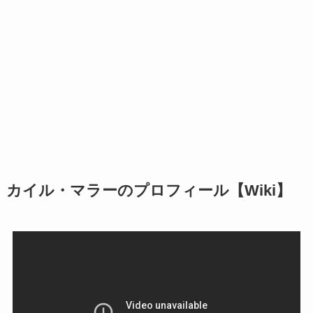
カイル・マラーのプロフィール【Wiki】