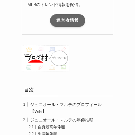
MLBのトレンド情報を配信。
運営者情報
目次
ジュニオール・マルテのプロフィール
【Wiki】
ジュニオール・マルテの年俸推移
自身最高年俸額
生涯年俸額