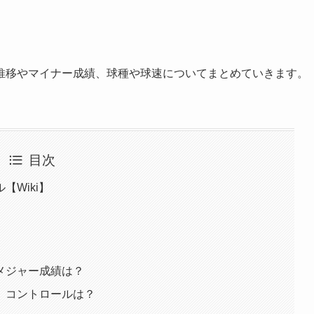
推移やマイナー成績、球種や球速についてまとめていきます。
目次
Wiki】
メジャー成績は？
、コントロールは？