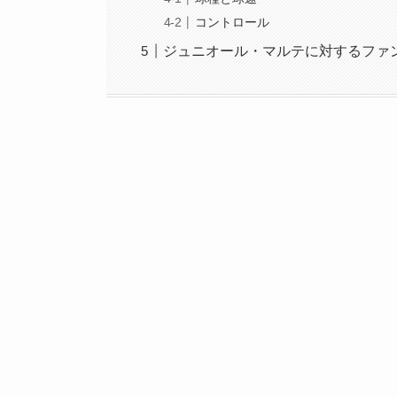
コントロール
ジュニオール・マルテに対するファ