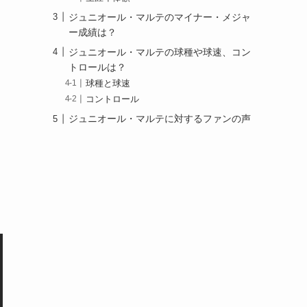
ジュニオール・マルテのマイナー・メジャ
ー成績は？
ジュニオール・マルテの球種や球速、コン
トロールは？
球種と球速
コントロール
ジュニオール・マルテに対するファンの声