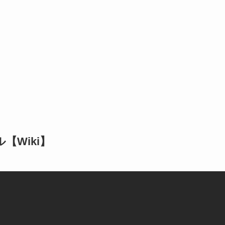
Wiki】