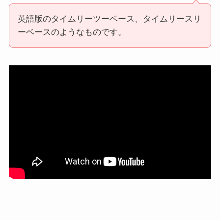
単打：RBI single
二塁打：RBI double
三塁打：RBI triple
モグルくん
英語版のタイムリーツーベース、タイムリースリ
ーベースのようなものです。