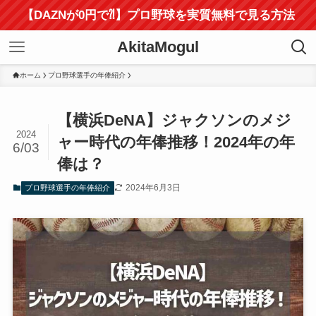
【DAZNが0円で⁈】プロ野球を実質無料で見る方法
AkitaMogul
ホーム
プロ野球選手の年俸紹介
【横浜DeNA】ジャクソンのメジ
2024
ャー時代の年俸推移！2024年の年
6/03
俸は？
2024年6月3日
プロ野球選手の年俸紹介