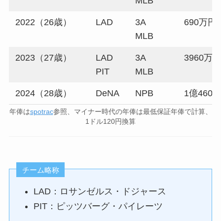
MLB
2022（26歳）
LAD
3A
690万円
MLB
2023（27歳）
LAD
3A
3960万
PIT
MLB
2024（28歳）
DeNA
NPB
1億460
年俸は
spotrac
参照、マイナー時代の年俸は最低保証年俸で計算、
1ドル120円換算
チーム略称
LAD：ロサンゼルス・ドジャース
PIT：ピッツバーグ・パイレーツ