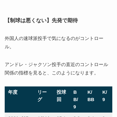
【制球は悪くない】先発で期待
外国人の速球派投手で気になるのがコントロー
ル。
アンドレ・ジャクソン投手の直近のコントロール
関係の指標を見ると、このようになります。
年度
リー
投球
B
K/
K/
グ
回
B/
BB
9
9