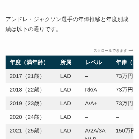
アンドレ・ジャクソン選手の年俸推移と年度別成
績は以下の通りです。
スクロールできます
年度（満年齢）
所属
レベル
年俸（日
2017（21歳）
LAD
–
73万円
2018（22歳）
LAD
Rk/A
73万円
2019（23歳）
LAD
A/A+
73万円
2020（24歳）
LAD
–
–
2021（25歳）
LAD
A/2A/3A
150万円