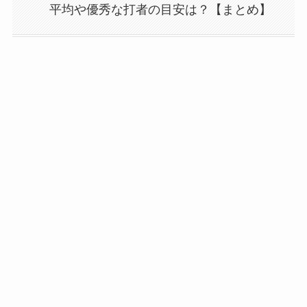
平均や優秀な打者の目安は？【まとめ】