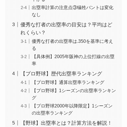
出塁率計算の注意点③犠牲バントは変化
なし
優秀な打者の出塁率の目安は？平均はど
れくらい？
優秀な打者の出塁率は.350を基準に考え
る
【具体例】2005年阪神の上位打線の出塁
率
【プロ野球】歴代出塁率ランキング
【プロ野球】通算出塁率ランキング
【プロ野球】1シーズンの出塁率ランキン
グ
【プロ野球2000年以降限定】1シーズン
の出塁率ランキング
【野球】出塁率とは？計算方法を解説！