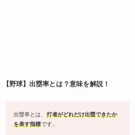
【野球】出塁率とは？意味を解説！
出塁率とは、
打者がどれだけ出塁できたか
を表す指標
です。