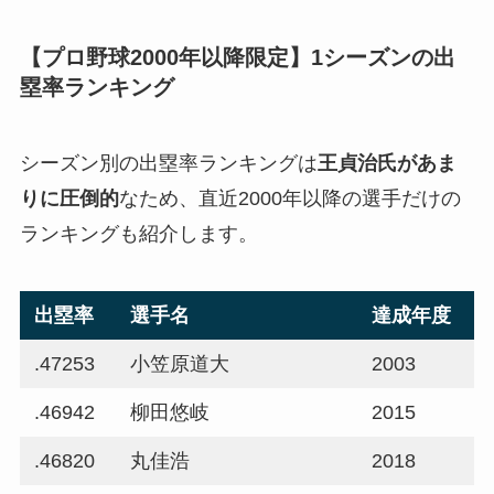
【プロ野球2000年以降限定】1シーズンの出
塁率ランキング
シーズン別の出塁率ランキングは
王貞治氏があま
りに圧倒的
なため、直近2000年以降の選手だけの
ランキングも紹介します。
出塁率
選手名
達成年度
.47253
小笠原道大
2003
.46942
柳田悠岐
2015
.46820
丸佳浩
2018