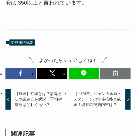
安は.350以上と言われています。
野球用語解説
よかったらシェアしてね！
【野球】打率とは？計算方
【2024年】ジャンカルロ・
法や読み方を解説！平均や
スタントンの年俸推移と成
最高はどれくらい？
績！現在の契約内容は？
関連記事