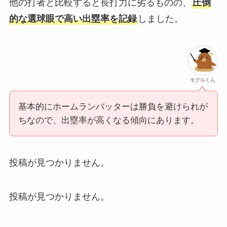
他の打者と比較すると長打力に劣るものの、
圧倒
的な選球眼で高い出塁率を記録
しました。
モグルくん
基本的にホームランバッターは勝負を避けられが
ちなので、出塁率が高くなる傾向にあります。
投稿が見つかりません。
投稿が見つかりません。