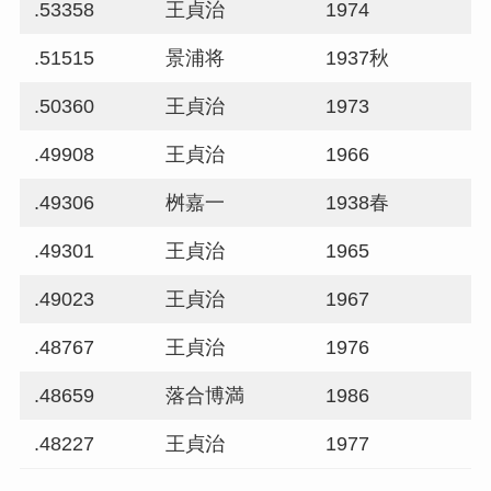
.53358
王貞治
1974
.51515
景浦将
1937秋
.50360
王貞治
1973
.49908
王貞治
1966
.49306
桝嘉一
1938春
.49301
王貞治
1965
.49023
王貞治
1967
.48767
王貞治
1976
.48659
落合博満
1986
.48227
王貞治
1977