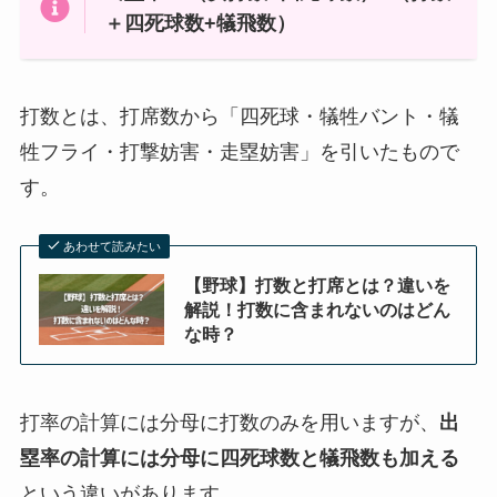
＋四死球数+犠飛数）
打数とは、打席数から「四死球・犠牲バント・犠
牲フライ・打撃妨害・走塁妨害」を引いたもので
す。
あわせて読みたい
【野球】打数と打席とは？違いを
解説！打数に含まれないのはどん
な時？
打率の計算には分母に打数のみを用いますが、
出
塁率の計算には分母に四死球数と犠飛数も加える
という違いがあります。