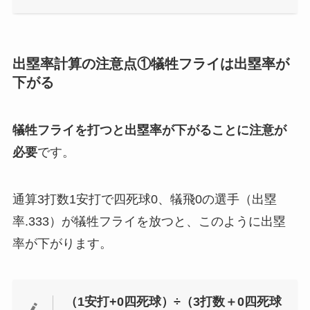
出塁率計算の注意点①犠牲フライは出塁率が
下がる
犠牲フライを打つと出塁率が下がることに注意が
必要
です。
通算3打数1安打で四死球0、犠飛0の選手（出塁
率.333）が犠牲フライを放つと、このように出塁
率が下がります。
（1安打+0四死球）÷（3打数＋0四死球