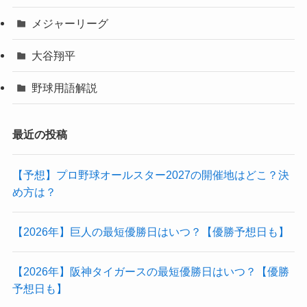
メジャーリーグ
大谷翔平
野球用語解説
最近の投稿
【予想】プロ野球オールスター2027の開催地はどこ？決
め方は？
【2026年】巨人の最短優勝日はいつ？【優勝予想日も】
【2026年】阪神タイガースの最短優勝日はいつ？【優勝
予想日も】