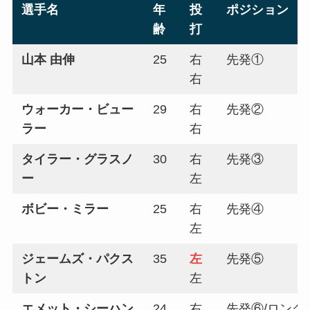
選手名
年
投
ポジション
齢
打
山本 由伸
25
右
先発①
右
ウォーカー・ビュー
29
右
先発②
ラー
右
タイラー・グラスノ
30
右
先発③
ー
左
ボビー・ミラー
25
右
先発④
左
ジェームズ・パクス
35
左
先発⑤
トン
左
エメット・シーハン
24
右
先発⑥/ロング