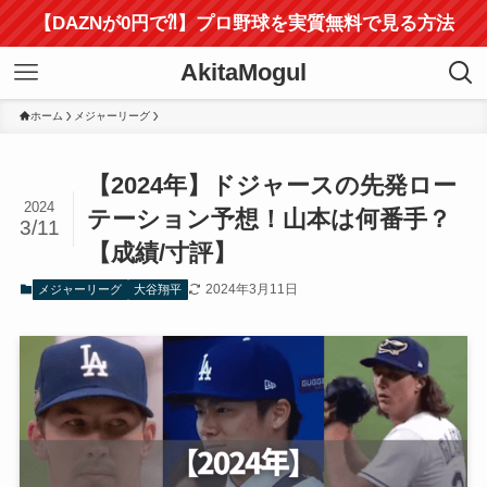
【DAZNが0円で⁈】プロ野球を実質無料で見る方法
AkitaMogul
ホーム
メジャーリーグ
【2024年】ドジャースの先発ロー
2024
テーション予想！山本は何番手？
3/11
【成績/寸評】
2024年3月11日
メジャーリーグ
大谷翔平