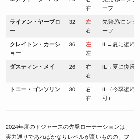
右
ーフ
ライアン・ヤーブロ
32
左
先発⑦/ロング
ー
右
ーフ
クレイトン・カーシ
36
左
IL→夏に復帰
ョー
左
ダスティン・メイ
26
右
IL→夏に復帰
右
トニー・ゴンソリン
30
右
IL（今季復帰
右
可）
2024年度のドジャースの先発ローテーションは、
実力通りであればかなりレベルが高いものの、
フ