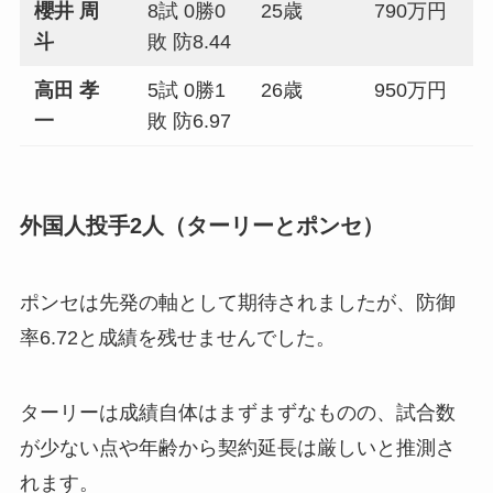
櫻井 周
8試 0勝0
25歳
790万円
斗
敗 防8.44
高田 孝
5試 0勝1
26歳
950万円
一
敗 防6.97
外国人投手2人（ターリーとポンセ）
ポンセは先発の軸として期待されましたが、防御
率6.72と成績を残せませんでした。
ターリーは成績自体はまずまずなものの、試合数
が少ない点や年齢から契約延長は厳しいと推測さ
れます。