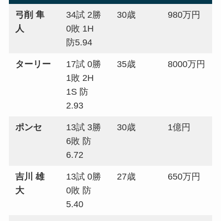
弓削 隼
34試 2勝
30歳
980万円
人
0敗 1H
防5.94
ターリー
17試 0勝
35歳
8000万円
1敗 2H
1S 防
2.93
ポンセ
13試 3勝
30歳
1億円
6敗 防
6.72
吉川 雄
13試 0勝
27歳
650万円
大
0敗 防
5.40