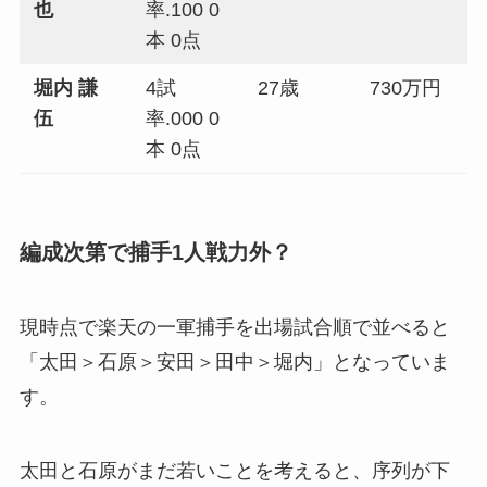
也
率.100 0
本 0点
堀内 謙
4試
27歳
730万円
伍
率.000 0
本 0点
編成次第で捕手1人戦力外？
現時点で楽天の一軍捕手を出場試合順で並べると
「太田＞石原＞安田＞田中＞堀内」となっていま
す。
太田と石原がまだ若いことを考えると、序列が下