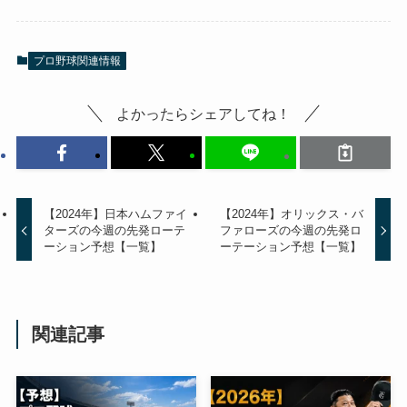
プロ野球関連情報
よかったらシェアしてね！
【2024年】日本ハムファイ
【2024年】オリックス・バ
ターズの今週の先発ローテ
ファローズの今週の先発ロ
ーション予想【一覧】
ーテーション予想【一覧】
関連記事