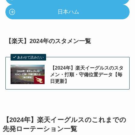
日本ハム
【楽天】2024年のスタメン一覧
あわせて読みたい
【2024年】楽天イーグルスのスタ
メン・打順・守備位置データ【毎
日更新】
【2024年】楽天イーグルスのこれまでの
先発ローテーション一覧