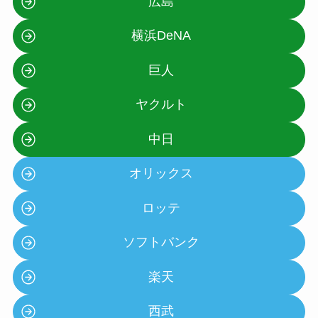
広島
横浜DeNA
巨人
ヤクルト
中日
オリックス
ロッテ
ソフトバンク
楽天
西武