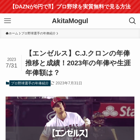
【DAZNが0円で⁈】プロ野球を実質無料で見る方法
AkitaMogul
ホーム
プロ野球選手の年俸紹介
【エンゼルス】C.J.クロンの年俸
2023
推移と成績！2023年の年俸や生涯
7/31
年俸額は？
2023年7月31日
プロ野球選手の年俸紹介