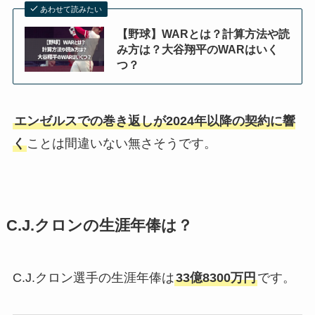
あわせて読みたい
【野球】WARとは？計算方法や読
み方は？大谷翔平のWARはいく
つ？
エンゼルスでの巻き返しが2024年以降の契約に響
く
ことは間違いない無さそうです。
C.J.クロンの生涯年俸は？
C.J.クロン選手の生涯年俸は
33億8300万円
です。