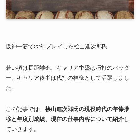
阪神一筋で22年プレイした桧山進次郎氏。
若い頃は長距離砲、キャリア中盤は巧打のバッタ
ー、キャリア後半は代打の神様として活躍しまし
た。
この記事では、
桧山進次郎氏の現役時代の年俸推
移と年度別成績、現在の仕事内容について紹介
し
ていきます。