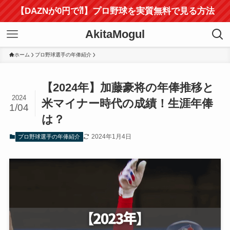
【DAZNが0円で⁈】プロ野球を実質無料で見る方法
AkitaMogul
ホーム
プロ野球選手の年俸紹介
【2024年】加藤豪将の年俸推移と
2024
米マイナー時代の成績！生涯年俸
1/04
は？
2024年1月4日
プロ野球選手の年俸紹介