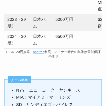
MLB
点 
2023（29
日本ハ
5000万円
62試
歳）
ム
盗
2024（30
日本ハ
6500万円
–
歳）
ム
1ドル120円換算、
spotrac
参照、マイナー時代の年俸は最低保証
年俸で
チーム略称
NYY：ニューヨーク・ヤンキース
MIA：マイアミ・マーリンズ
SD：サンディエゴ・パドレス