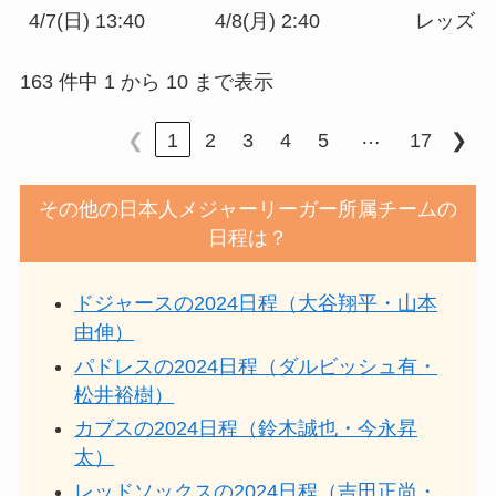
4/7(日) 13:40
4/8(月) 2:40
レッズ
163 件中 1 から 10 まで表示
…
❮
1
2
3
4
5
17
❯
その他の日本人メジャーリーガー所属チームの
日程は？
ドジャースの2024日程（大谷翔平・山本
由伸）
パドレスの2024日程（ダルビッシュ有・
松井裕樹）
カブスの2024日程（鈴木誠也・今永昇
太）
レッドソックスの2024日程（吉田正尚・