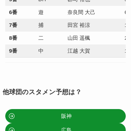
6番
遊
奈良間 大己
65
7番
捕
田宮 裕涼
1
8番
二
山田 遥楓
29
9番
中
江越 大賀
10
他球団のスタメン予想は？
阪神
広島