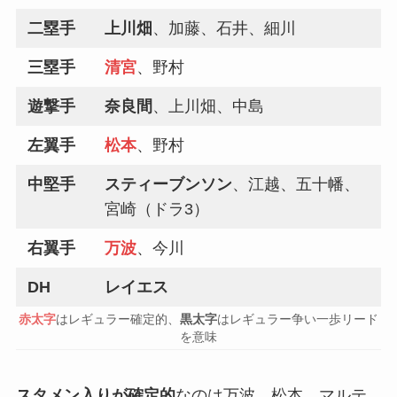
二塁手
上川畑
、加藤、石井、細川
三塁手
清宮
、野村
遊撃手
奈良間
、上川畑、中島
左翼手
松本
、野村
中堅手
スティーブンソン
、江越、五十幡、
宮崎（ドラ3）
右翼手
万波
、今川
DH
レイエス
赤太字
はレギュラー確定的、
黒太字
はレギュラー争い一歩リード
を意味
スタメン入りが確定的
なのは万波、松本、マルテ