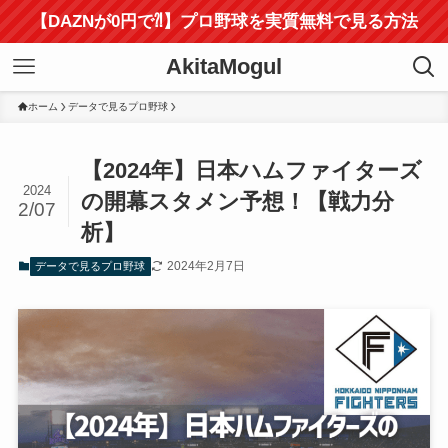
【DAZNが0円で⁈】プロ野球を実質無料で見る方法
AkitaMogul
ホーム
データで見るプロ野球
【2024年】日本ハムファイターズ
2024
の開幕スタメン予想！【戦力分
2/07
析】
2024年2月7日
データで見るプロ野球