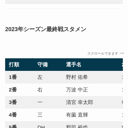
2023年シーズン最終戦スタメン
スクロールできます
打順
守備
選手名
2
1番
左
野村 佑希
12
2番
右
万波 中正
14
3番
一
清宮 幸太郎
99
4番
三
有薗 直輝
1
5番
DH
郡司 裕也
55