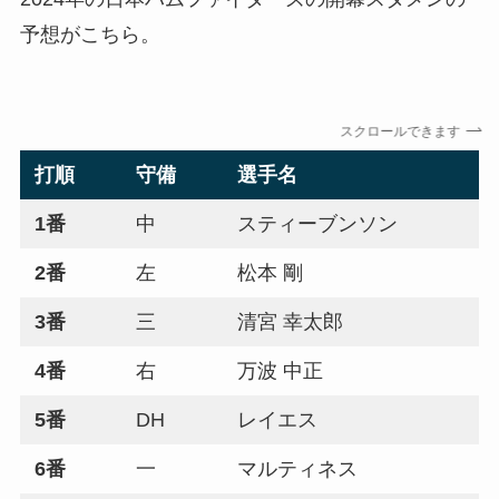
予想がこちら。
スクロールできます
打順
守備
選手名
1番
中
スティーブンソン
2番
左
松本 剛
3番
三
清宮 幸太郎
4番
右
万波 中正
5番
DH
レイエス
6番
一
マルティネス