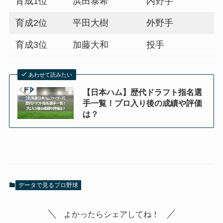
育成1位
浜田泰希
内野手
育成2位
平田大樹
外野手
育成3位
加藤大和
投手
あわせて読みたい
【日本ハム】歴代ドラフト指名選
手一覧！プロ入り後の成績や評価
は？
データで見るプロ野球
よかったらシェアしてね！