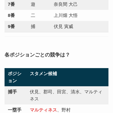
7番
遊
奈良間 大己
8番
二
上川畑 大悟
9番
捕
伏見 寅威
各ポジションごとの競争は？
ポジシ
スタメン候補
ョン
捕手
伏見、郡司、田宮、清水、マルティ
ネス
一塁手
マルティネス
、野村