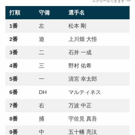
スクロールできます
打順
守備
選手名
1番
左
松本 剛
2番
遊
上川畑 大悟
3番
二
石井 一成
4番
三
野村 佑希
5番
一
清宮 幸太郎
6番
DH
マルティネス
4
7番
右
万波 中正
8番
捕
宇佐見 真吾
9番
中
五十幡 亮汰