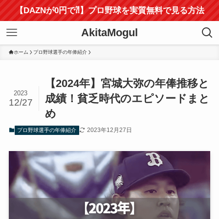
【DAZNが0円で⁈】プロ野球を実質無料で見る方法
AkitaMogul
ホーム
プロ野球選手の年俸紹介
【2024年】宮城大弥の年俸推移と
2023
成績！貧乏時代のエピソードまと
12/27
め
2023年12月27日
プロ野球選手の年俸紹介