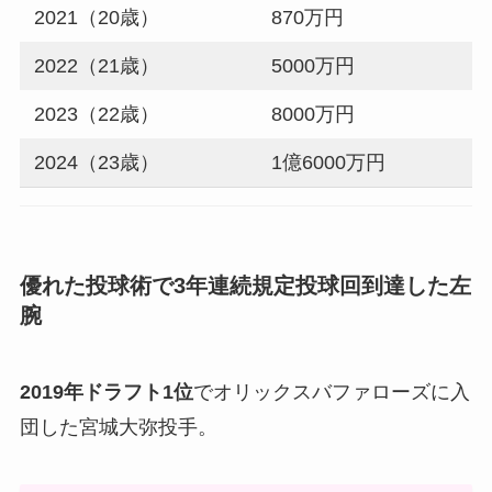
2021（20歳）
870万円
2
2022（21歳）
5000万円
2
2023（22歳）
8000万円
2
2024（23歳）
1億6000万円
–
優れた投球術で3年連続規定投球回到達した左
腕
2019年ドラフト1位
でオリックスバファローズに入
団した宮城大弥投手。