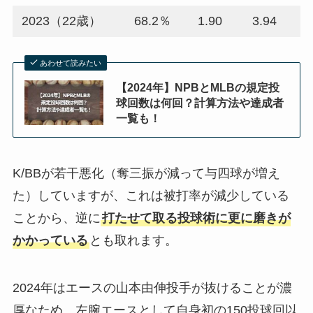
2023（22歳）
68.2％
1.90
3.94
あわせて読みたい
【2024年】NPBとMLBの規定投
球回数は何回？計算方法や達成者
一覧も！
K/BBが若干悪化（奪三振が減って与四球が増え
た）していますが、これは被打率が減少している
ことから、逆に
打たせて取る投球術に更に磨きが
かかっている
とも取れます。
2024年はエースの山本由伸投手が抜けることが濃
厚なため、左腕エースとして自身初の150投球回以