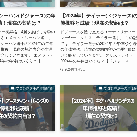
】シーハン(ドジャース)の年
【2024年】テイラー(ドジャース)
績！現在の契約は？
俸推移と成績！現在の契約は？
ジャー初昇格、4勝をあげて今季の
ドジャースを陰で支えるユーティリティー
れるエメット・シーハン選手。
レーヤー、クリス・テイラー選手。 この
シーハン選手の2024年の年俸
では、テイラー選手の2024年の年俸額や過
俸推移、現在の契約内容や生涯
の年俸推移、現在の契約内容や生涯年俸に
介していきます。 エメット・
いて紹介していきます。 クリス・テイラ
4年の年俸はいくら？【...
2024年の年俸はいくら？【ドジャース...
2024年3月3日
プロ野球選手の年俸紹介
プロ野球選手の年俸