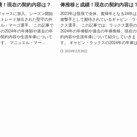
績！現在の契約内容は？
俸推移と成績！現在の契約内容は
ドジャースに加入、シーズン開始
2023年は怪我で全休、復帰年となる24年
へトレード放出された堅守の外
遊撃手として期待されているギャビン・ラ
ル・マーゴ選手。 この記事で
クス選手。 この記事では、ラックス選手
の2024年の年俸額や過去の年
2024年の年俸額や過去の年俸推移、現在の
の契約内容や生涯年俸について
約内容や生涯年俸について紹介していきま
す。 マニュエル・マー...
す。 ギャビン・ラックスの2024年の年俸は.
2024年2月26日