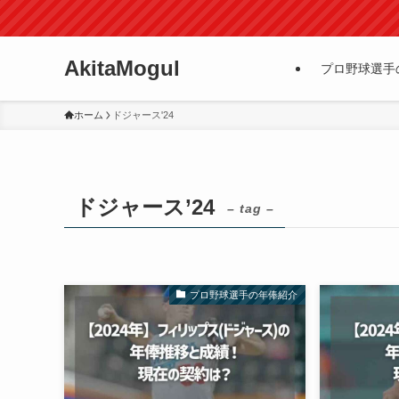
AkitaMogul
プロ野球選手
ホーム
ドジャース'24
ドジャース’24
– tag –
プロ野球選手の年俸紹介