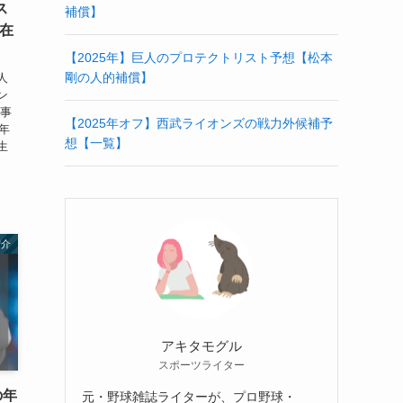
ス
補償】
現在
【2025年】巨人のプロテクトリスト予想【松本
剛の人的補償】
人
ン
記事
【2025年オフ】西武ライオンズの戦力外候補予
年
想【一覧】
生
紹介
アキタモグル
スポーツライター
の年
元・野球雑誌ライターが、プロ野球・