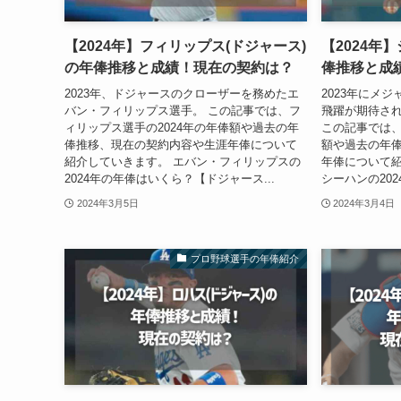
【2024年】フィリップス(ドジャース)
【2024年
の年俸推移と成績！現在の契約は？
俸推移と成
2023年、ドジャースのクローザーを務めたエ
2023年にメ
バン・フィリップス選手。 この記事では、フ
飛躍が期待さ
ィリップス選手の2024年の年俸額や過去の年
この記事では、
俸推移、現在の契約内容や生涯年俸について
額や過去の年
紹介していきます。 エバン・フィリップスの
年俸について紹
2024年の年俸はいくら？【ドジャース...
シーハンの202
2024年3月5日
2024年3月4日
プロ野球選手の年俸紹介