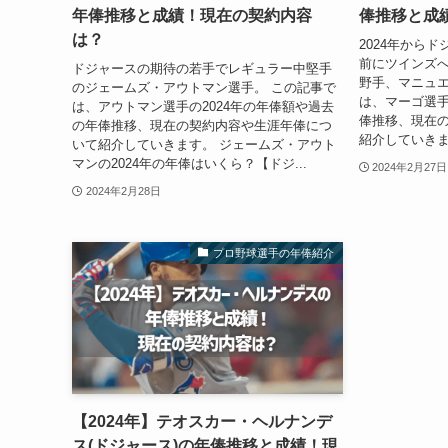
年俸推移と成績！現在の契約内容
俸推移と成
は？
2024年から
前にツインズ
ドジャースの期待の若手でレギュラー中堅手
野手、マニュエ
のジェームズ・アウトマン選手。 この記事で
は、マーゴ選手
は、アウトマン選手の2024年の年俸額や過去
俸推移、現在
の年俸推移、現在の契約内容や生涯年俸につ
紹介していきま
いて紹介していきます。 ジェームズ・アウト
マンの2024年の年俸はいくら？【ドジ...
2024年2月27日
2024年2月28日
プロ野球選手の年俸紹介
【2024年】テオスカー・ヘルナンデ
ス(ドジャース)の年俸推移と成績！現