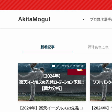
AkitaMogul
プロ野球選手
新着記事
野球あれこれ
データで見るプロ野球
【2024年】楽天イーグルスの先発ロ
【2024年