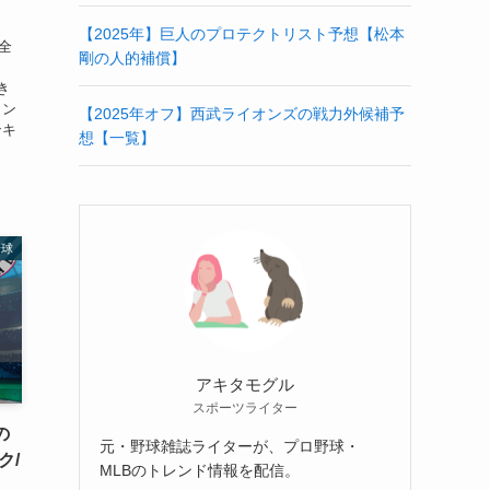
【2025年】巨人のプロテクトリスト予想【松本
全
剛の人的補償】
き
ラン
【2025年オフ】西武ライオンズの戦力外候補予
ンキ
想【一覧】
.
野球
アキタモグル
スポーツライター
の
元・野球雑誌ライターが、プロ野球・
ク/
MLBのトレンド情報を配信。