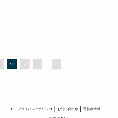
0
51
52
53
...
89
プライバシーポリシー
お問い合わせ
運営者情報