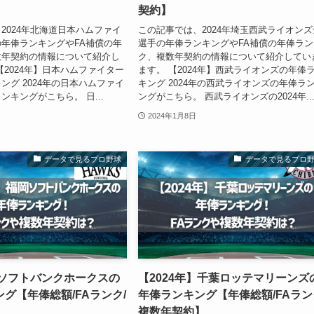
】
契約】
2024年北海道日本ハムファイ
この記事では、2024年埼玉西武ライオンズ
年俸ランキングやFA補償の年
選手の年俸ランキングやFA補償の年俸ラン
数年契約の情報について紹介し
ク、複数年契約の情報について紹介してい
【2024年】日本ハムファイター
ます。 【2024年】西武ライオンズの年俸
ング 2024年の日本ハムファイ
キング 2024年の西武ライオンズの年俸ラ
ンキングがこちら。 日...
ングがこちら。 西武ライオンズの2024年..
2024年1月8日
データで見るプロ野球
データで見るプロ
】ソフトバンクホークスの
【2024年】千葉ロッテマリーンズ
グ【年俸総額/FAランク/
年俸ランキング【年俸総額/FAラン
】
複数年契約】