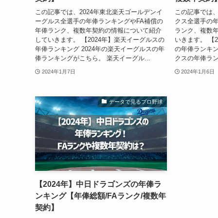
この記事では、2024年東北楽天ゴールデンイ
この記事では、
ーグルス全選手の年俸ランキングやFA補償の
クス全選手の年
年俸ランク、複数年契約の情報について紹介
ランク、複数
していきます。 【2024年】楽天イーグルスの
いきます。 【
年俸ランキング 2024年の楽天イーグルスの年
の年俸ランキン
俸ランキングがこちら。 楽天イーグル...
クスの年俸ラン
2024年1月7日
2024年1月6日
データで見るプロ野球
【2024年】中日ドラゴンズの年俸ラ
ンキング【年俸総額/FAランク/複数年
契約】