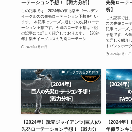
ーテーション予想！【戦力分析】
先発ローテ
析】
この記事では、2024年の東北楽天ゴールデン
イーグルスの先発ローテーション予想を行い
この記事では、
ます。 本記事はシーズン通しての先発ローテ
スの先発ローテ
ーション予想です。今週のローテ予想は下記
記事はシーズ
の記事にて詳しく紹介しております。 【2024
予想です。今
年】楽天イーグルスの先発ローテーシ...
て詳しく紹介し
トバンクホーク
2024年1月16日
2024年1月15日
データで見るプロ野球
【2024年】読売ジャイアンツ(巨人)の
【2024年
先発ローテーション予想！【戦力分
年俸ランキン