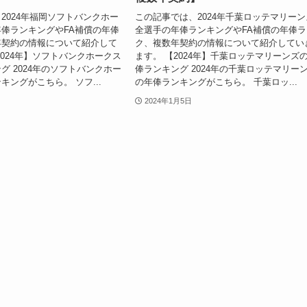
2024年福岡ソフトバンクホー
この記事では、2024年千葉ロッテマリーン
俸ランキングやFA補償の年俸
全選手の年俸ランキングやFA補償の年俸ラ
年契約の情報について紹介して
ク、複数年契約の情報について紹介してい
2024年】ソフトバンクホークス
ます。 【2024年】千葉ロッテマリーンズ
グ 2024年のソフトバンクホー
俸ランキング 2024年の千葉ロッテマリー
キングがこちら。 ソフ...
の年俸ランキングがこちら。 千葉ロッ...
2024年1月5日