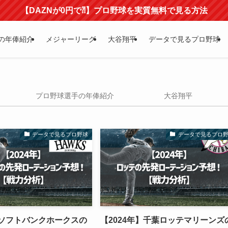
【DAZNが0円で⁈】プロ野球を実質無料で見る方法
の年俸紹介
メジャーリーグ
大谷翔平
データで見るプロ野球
プロ野球選手の年俸紹介
大谷翔平
データで見るプロ野球
データで見るプロ
】ソフトバンクホークスの
【2024年】千葉ロッテマリーンズ